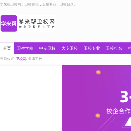
学来帮卫校网
，
卫校资讯
，
卫校专业
，
卫校目录
。
首页
卫生学校
中专卫校
大专卫校
卫校专业
卫校排名
当前位置:
卫校网
/ 天津卫校