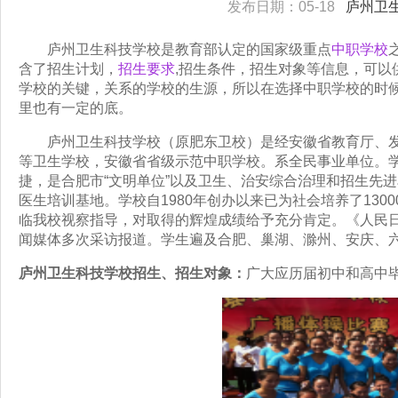
发布日期：05-18
庐州卫
庐州卫生科技学校是教育部认定的国家级重点
中职学校
含了招生计划，
招生要求
,招生条件，招生对象等信息，可
学校的关键，关系的学校的生源，所以在选择中职学校的时
里也有一定的底。
庐州卫生科技学校（原肥东卫校）是经安徽省教育厅、发
等卫生学校，安徽省省级示范中职学校。系全民事业单位。学
捷，是合肥市“文明单位”以及卫生、治安综合治理和招生先
医生培训基地。学校自1980年创办以来已为社会培养了13
临我校视察指导，对取得的辉煌成绩给予充分肯定。《人民
闻媒体多次采访报道。学生遍及合肥、巢湖、滁州、安庆、六
庐州卫生科技学校招生、招生对象：
广大应历届初中和高中毕