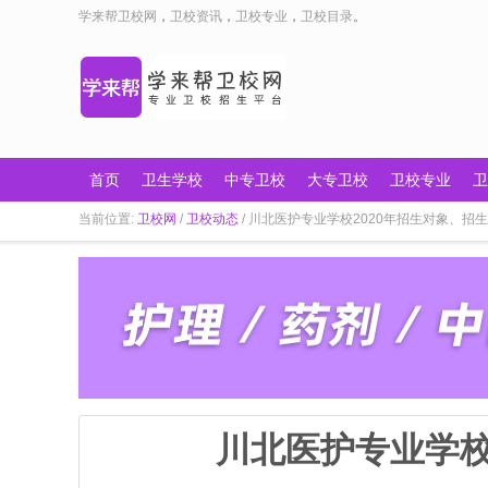
学来帮卫校网
，
卫校资讯
，
卫校专业
，
卫校目录
。
首页
卫生学校
中专卫校
大专卫校
卫校专业
卫
当前位置:
卫校网
/
卫校动态
/ 川北医护专业学校2020年招生对象、招生要
川北医护专业学校