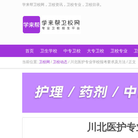
学来帮卫校网
，
卫校资讯
，
卫校专业
，
卫校目录
。
首页
卫生学校
中专卫校
大专卫校
卫校专业
卫
当前位置:
卫校网
/
卫校动态
/ 川北医护专业学校报考要求及方法 / 正文
川北医护专