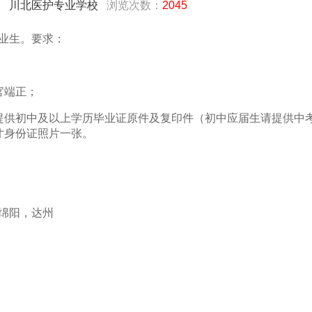
1
川北医护专业学校
浏览次数：
2045
业生。要求：
官端正；
提供初中及以上学历毕业证原件及复印件（初中应届生请提供中
寸身份证照片一张。
绵阳，达州